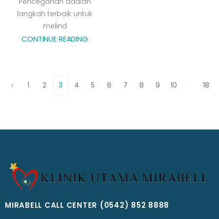
Pencegahan adalah
langkah terbaik untuk
melind
CONTINUE READING
‹
1
2
3
4
5
6
7
8
9
10
...
18
MIRABELL CALL CENTER
(0542) 852 8888