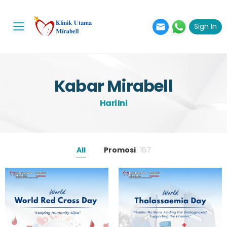
Sign In
Toggle mobile menu
Kabar Mirabell
Hari Ini
All
Promosi
167