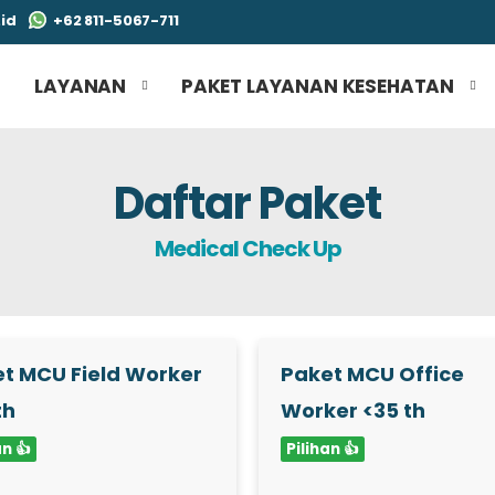
id
+62 811-5067-711
I
LAYANAN
PAKET LAYANAN KESEHATAN
Daftar Paket
Medical Check Up
t MCU Field Worker
Paket MCU Office
th
Worker <35 th
an 👍
Pilihan 👍