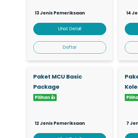
13 Jenis Pemeriksaan
14 J
Lihat Detail
Daftar
Paket MCU Basic
Pake
Package
Kole
Pilihan 👍
Pilih
12 Jenis Pemeriksaan
7 Je