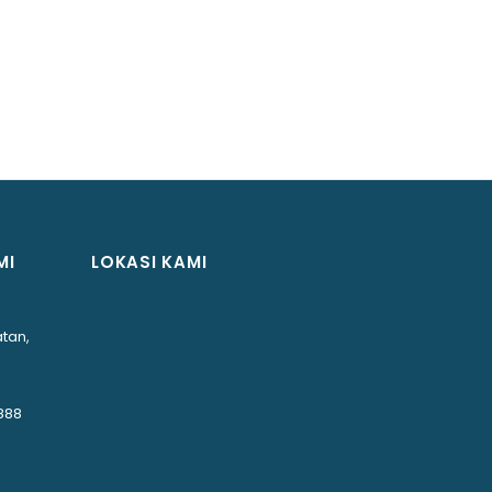
MI
LOKASI KAMI
tan,
888