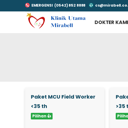
EMERGENSI (0542) 852 8888
cs@mirabell.co.
DOKTER KAM
Paket MCU Field Worker
Pake
<35 th
>35 
Pilihan 👍
Pilih