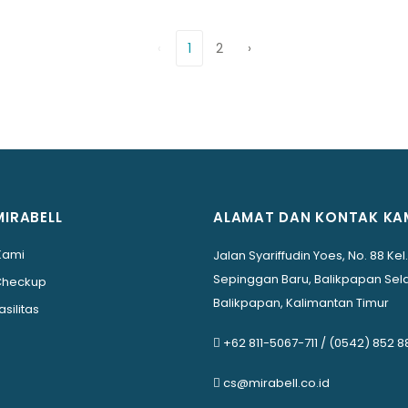
‹
1
2
›
MIRABELL
ALAMAT DAN KONTAK KA
Kami
Jalan Syariffudin Yoes, No. 88 Kel.
Sepinggan Baru, Balikpapan Sela
Checkup
Balikpapan, Kalimantan Timur
asilitas
+62 811-5067-711
/
(0542) 852 8
cs@mirabell.co.id