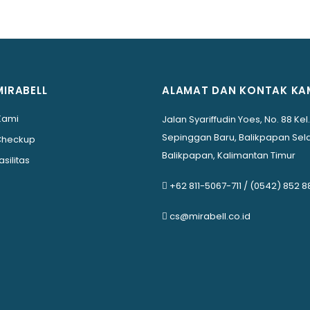
MIRABELL
ALAMAT DAN KONTAK KA
Kami
Jalan Syariffudin Yoes, No. 88 Kel.
Sepinggan Baru, Balikpapan Sela
Checkup
Balikpapan, Kalimantan Timur
asilitas
+62 811-5067-711
/
(0542) 852 8
cs@mirabell.co.id