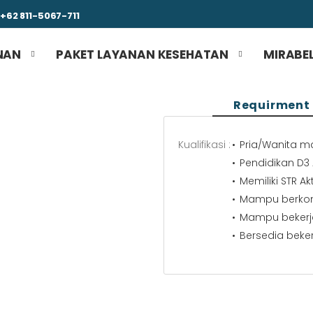
+62 811-5067-711
NAN
PAKET LAYANAN KESEHATAN
MIRABEL
Requirment
Kualifikasi :
Pria/Wanita ma
Pendidikan D3
Memiliki STR A
Mampu berkom
Mampu bekerj
Bersedia bekerj