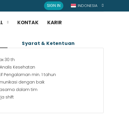
SIGN IN
INDONESIA
L
KONTAK
KARIR
Syarat & Ketentuan
x 30 th
 Analis Kesehatan
ktif Pengalaman min. 1 tahun
unikasi dengan baik
asama dalam tim
a shift