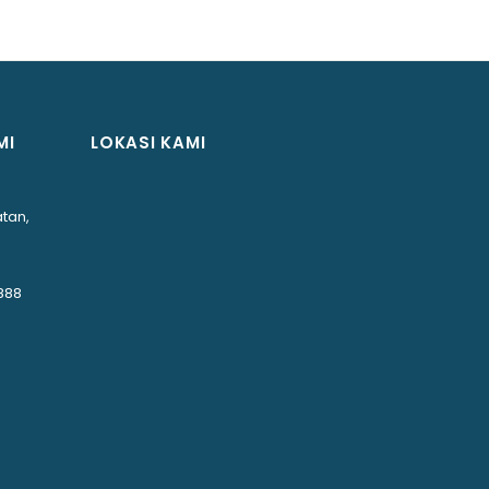
MI
LOKASI KAMI
tan,
888