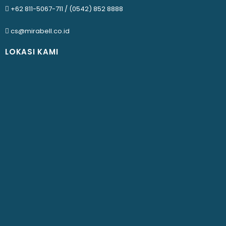
+62 811-5067-711
/
(0542) 852 8888
cs@mirabell.co.id
LOKASI KAMI