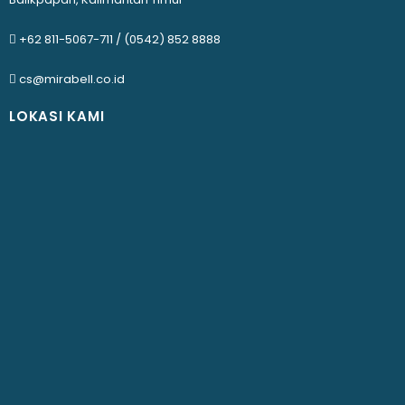
+62 811-5067-711
/
(0542) 852 8888
cs@mirabell.co.id
LOKASI KAMI