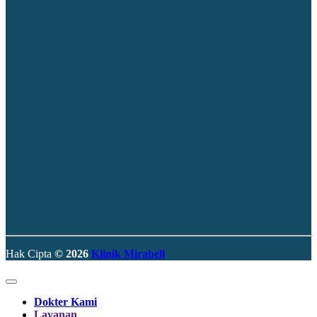
Hak Cipta
©
2026
Klinik Mirabell
Dokter Kami
Layanan