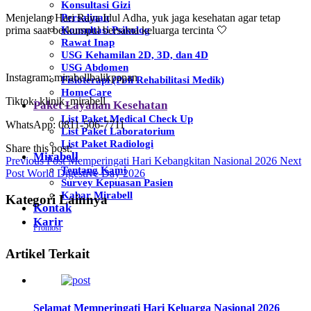
Konsultasi Gizi
Menjelang Hari Raya Idul Adha, yuk jaga kesehatan agar tetap
Persalinan
prima saat berkumpul bersama keluarga tercinta 🤍
Konsultasi Psikolog
Rawat Inap
USG Kehamilan 2D, 3D, dan 4D
USG Abdomen
Instagram: mirabellbalikpapan
Fisioterapi (Poli Rehabilitasi Medik)
HomeCare
Tiktok: klinik_mirabell
Paket Layanan Kesehatan
List Paket Medical Check Up
WhatsApp: 0811-506-7711
List Paket Laboratorium
List Paket Radiologi
Share this post:
Mirabell
Previous Post
Memperingati Hari Kebangkitan Nasional 2026
Next
Tentang Kami
Post
World Digestive Day 2026
Survey Kepuasan Pasien
Kabar Mirabell
Kategori Lainnya
Kontak
Karir
Promosi
Artikel Terkait
Selamat Memperingati Hari Keluarga Nasional 2026